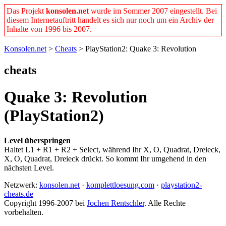
Das Projekt
konsolen.net
wurde im Sommer 2007 eingestellt. Bei
diesem Internetauftritt handelt es sich nur noch um ein Archiv der
Inhalte von 1996 bis 2007.
Konsolen.net
>
Cheats
> PlayStation2: Quake 3: Revolution
cheats
Quake 3: Revolution
(PlayStation2)
Level überspringen
Haltet L1 + R1 + R2 + Select, während Ihr X, O, Quadrat, Dreieck,
X, O, Quadrat, Dreieck drückt. So kommt Ihr umgehend in den
nächsten Level.
Netzwerk:
konsolen.net
·
komplettloesung.com
·
playstation2-
cheats.de
Copyright 1996-2007 bei
Jochen Rentschler
. Alle Rechte
vorbehalten.