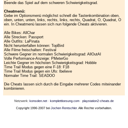
Beende das Spiel auf dem schweren Schwierigkeitsgrad.
Cheatmenü:
Gebe im Optionsmenü möglichst schnell die Tastenkombination oben,
oben, unten, unten, links, rechts, links, rechts, Quadrat, O, Quadrat, O
ein. In Cheatmenü lassen sich nun folgende Cheats aktivieren.
Alle Bikes: AllChar
Alle Strecken: Passport
Alle Outfits: LaPinata
Nicht herunterfallen können: TopBird
Alle Filme freischalten: Festival
Schwere Gegner im normalen Schwierigkeitsgrad: AllOutAI
Volle Performance-Anzeige: PMeterGo
Leichte Gegner im höchsten Schwierigkeitsgrad: Hobble
Time Trail Modus gegen eine F-18: F18
Time Trail Modus gegen ein Ufo: Ibelieve
Normaler Time Trail: SEADOO
Die Cheats lassen sich durch die Eingabe mehrerer Codes miteinander
kombinieren.
Netzwerk:
konsolen.net
·
komplettloesung.com
·
playstation2-cheats.de
Copyright 1996-2007 bei
Jochen Rentschler
. Alle Rechte vorbehalten.