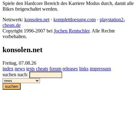
Spiele den Hardcore Bereich des Karriere Modus durch, damit alle
Bikes freigeschaltet werden.
Netzwerk:
konsolen.net
·
komplettloesung.com
·
playstation2-
cheats.de
Copyright 1996-2007 bei
Jochen Rentschler
. Alle Rechte
vorbehalten.
konsolen.net
Freitag, 07.08.26
index
news
tests
cheats
forum
releases
links
impressum
suchen nach: