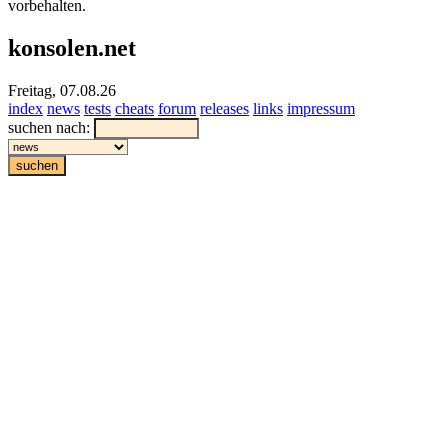
vorbehalten.
konsolen.net
Freitag, 07.08.26
index
news
tests
cheats
forum
releases
links
impressum
suchen nach: