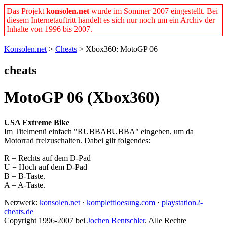
Das Projekt
konsolen.net
wurde im Sommer 2007 eingestellt. Bei
diesem Internetauftritt handelt es sich nur noch um ein Archiv der
Inhalte von 1996 bis 2007.
Konsolen.net
>
Cheats
> Xbox360: MotoGP 06
cheats
MotoGP 06 (Xbox360)
USA Extreme Bike
Im Titelmenü einfach "RUBBABUBBA" eingeben, um da
Motorrad freizuschalten. Dabei gilt folgendes:
R = Rechts auf dem D-Pad
U = Hoch auf dem D-Pad
B = B-Taste.
A = A-Taste.
Netzwerk:
konsolen.net
·
komplettloesung.com
·
playstation2-
cheats.de
Copyright 1996-2007 bei
Jochen Rentschler
. Alle Rechte