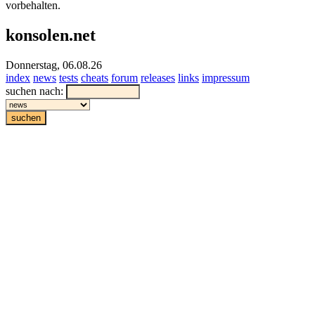
vorbehalten.
konsolen.net
Donnerstag, 06.08.26
index
news
tests
cheats
forum
releases
links
impressum
suchen nach: