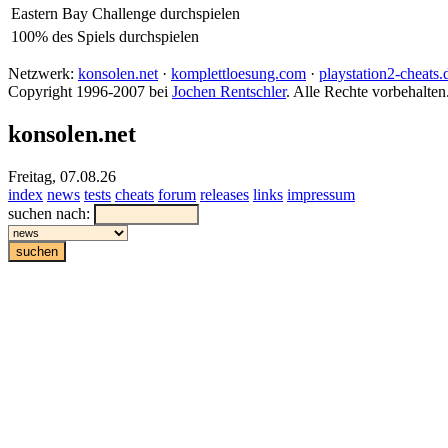
Eastern Bay Challenge durchspielen
100% des Spiels durchspielen
Netzwerk:
konsolen.net
·
komplettloesung.com
·
playstation2-cheats.
Copyright 1996-2007 bei
Jochen Rentschler
. Alle Rechte vorbehalten
konsolen.net
Freitag, 07.08.26
index
news
tests
cheats
forum
releases
links
impressum
suchen nach: