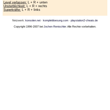
Level verlassen:
L + R + unten
Unsterblichkeit:
L + R + rechts
Superkräfte:
L + R + links
Netzwerk:
konsolen.net
·
komplettloesung.com
·
playstation2-cheats.de
Copyright 1996-2007 bei
Jochen Rentschler
. Alle Rechte vorbehalten.