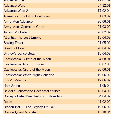
Advance GTA
22.02.02
Advance Wars
04.12.01
Advance Wars 2
17.02.04
Alienators: Evolution Continues
01.03.02
Army Men Advance
26.06.01
Army Men: Operation Green
01.03.02
Asterix & Obelix
26.02.02
Atlantis: The Lost Empire
13.04.02
Boxing Fever
01.05.02
Breath of Fire
28.04.02
Britney's Dance Beat
13.04.02
Castlevania - Circle of the Moon
04.08.01
Castlevania: Aria of Sorrow
30.07.03
Castlevania: Circle of the Moon
26.06.01
Castlevania: White Night Concerto
19.06.02
Cruis'n Velocity
19.06.02
Dark Arena
01.05.02
Dexter's Laboratory: Deesaster Strikes!
13.04.02
Disney's Peter Pan: Return to Neverland
04.04.02
Doom
11.02.02
Dragon Ball Z: The Legacy Of Goku
19.06.02
Dragon Quest Monster
15.10.04