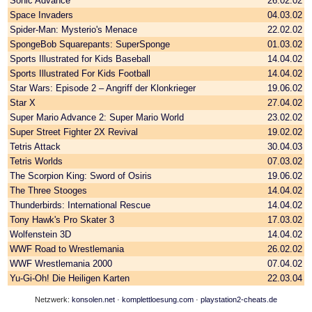
Sonic Advance
26.02.02
Space Invaders
04.03.02
Spider-Man: Mysterio's Menace
22.02.02
SpongeBob Squarepants: SuperSponge
01.03.02
Sports Illustrated for Kids Baseball
14.04.02
Sports Illustrated For Kids Football
14.04.02
Star Wars: Episode 2 – Angriff der Klonkrieger
19.06.02
Star X
27.04.02
Super Mario Advance 2: Super Mario World
23.02.02
Super Street Fighter 2X Revival
19.02.02
Tetris Attack
30.04.03
Tetris Worlds
07.03.02
The Scorpion King: Sword of Osiris
19.06.02
The Three Stooges
14.04.02
Thunderbirds: International Rescue
14.04.02
Tony Hawk's Pro Skater 3
17.03.02
Wolfenstein 3D
14.04.02
WWF Road to Wrestlemania
26.02.02
WWF Wrestlemania 2000
07.04.02
Yu-Gi-Oh! Die Heiligen Karten
22.03.04
Netzwerk:
konsolen.net
·
komplettloesung.com
·
playstation2-cheats.de