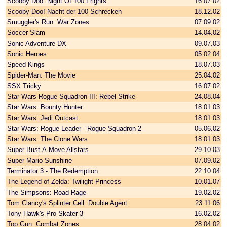
Scooby Doo: Night Of 100 Frights
16.07.02
Scooby-Doo! Nacht der 100 Schrecken
18.12.02
Smuggler's Run: War Zones
07.09.02
Soccer Slam
14.04.02
Sonic Adventure DX
09.07.03
Sonic Heroes
05.02.04
Speed Kings
18.07.03
Spider-Man: The Movie
25.04.02
SSX Tricky
16.07.02
Star Wars Rogue Squadron III: Rebel Strike
24.08.04
Star Wars: Bounty Hunter
18.01.03
Star Wars: Jedi Outcast
18.01.03
Star Wars: Rogue Leader - Rogue Squadron 2
05.06.02
Star Wars: The Clone Wars
18.01.03
Super Bust-A-Move Allstars
29.10.03
Super Mario Sunshine
07.09.02
Terminator 3 - The Redemption
22.10.04
The Legend of Zelda: Twilight Princess
10.01.07
The Simpsons: Road Rage
19.02.02
Tom Clancy's Splinter Cell: Double Agent
23.11.06
Tony Hawk's Pro Skater 3
16.02.02
Top Gun: Combat Zones
28.04.02