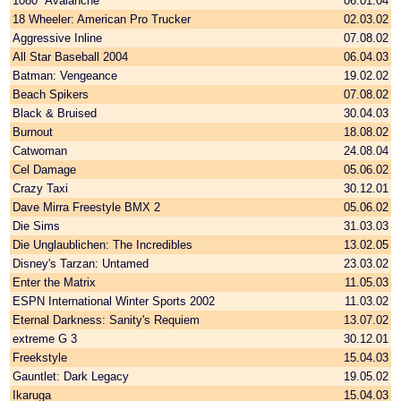
1080° Avalanche
06.01.04
18 Wheeler: American Pro Trucker
02.03.02
Aggressive Inline
07.08.02
All Star Baseball 2004
06.04.03
Batman: Vengeance
19.02.02
Beach Spikers
07.08.02
Black & Bruised
30.04.03
Burnout
18.08.02
Catwoman
24.08.04
Cel Damage
05.06.02
Crazy Taxi
30.12.01
Dave Mirra Freestyle BMX 2
05.06.02
Die Sims
31.03.03
Die Unglaublichen: The Incredibles
13.02.05
Disney's Tarzan: Untamed
23.03.02
Enter the Matrix
11.05.03
ESPN International Winter Sports 2002
11.03.02
Eternal Darkness: Sanity's Requiem
13.07.02
extreme G 3
30.12.01
Freekstyle
15.04.03
Gauntlet: Dark Legacy
19.05.02
Ikaruga
15.04.03