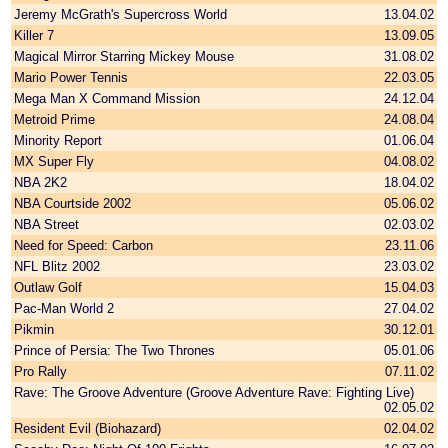
Jeremy McGrath's Supercross World
13.04.02
Killer 7
13.09.05
Magical Mirror Starring Mickey Mouse
31.08.02
Mario Power Tennis
22.03.05
Mega Man X Command Mission
24.12.04
Metroid Prime
24.08.04
Minority Report
01.06.04
MX Super Fly
04.08.02
NBA 2K2
18.04.02
NBA Courtside 2002
05.06.02
NBA Street
02.03.02
Need for Speed: Carbon
23.11.06
NFL Blitz 2002
23.03.02
Outlaw Golf
15.04.03
Pac-Man World 2
27.04.02
Pikmin
30.12.01
Prince of Persia: The Two Thrones
05.01.06
Pro Rally
07.11.02
Rave: The Groove Adventure (Groove Adventure Rave: Fighting Live)
02.05.02
Resident Evil (Biohazard)
02.04.02