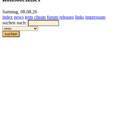
Samstag, 08.08.26
index
news
tests
cheats
forum
releases
links
impressum
suchen nach: