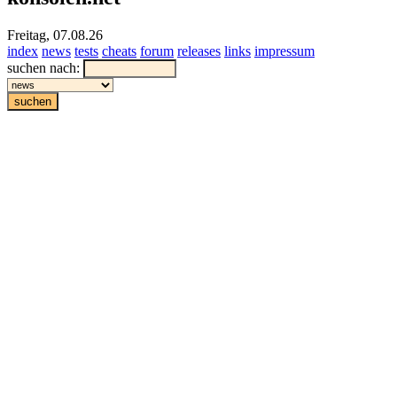
Freitag, 07.08.26
index
news
tests
cheats
forum
releases
links
impressum
suchen nach: