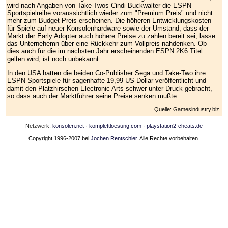
wird nach Angaben von Take-Twos Cindi Buckwalter die ESPN
Sportspielreihe voraussichtlich wieder zum "Premium Preis" und nicht
mehr zum Budget Preis erscheinen. Die höheren Entwicklungskosten
für Spiele auf neuer Konsolenhardware sowie der Umstand, dass der
Markt der Early Adopter auch höhere Preise zu zahlen bereit sei, lasse
das Unternehemn über eine Rückkehr zum Vollpreis nahdenken. Ob
dies auch für die im nächsten Jahr erscheinenden ESPN 2K6 Titel
gelten wird, ist noch unbekannt.
In den USA hatten die beiden Co-Publisher Sega und Take-Two ihre
ESPN Sportspiele für sagenhafte 19,99 US-Dollar veröffentlicht und
damit den Platzhirschen Electronic Arts schwer unter Druck gebracht,
so dass auch der Marktführer seine Preise senken mußte.
Quelle: Gamesindustry.biz
Netzwerk:
konsolen.net
·
komplettloesung.com
·
playstation2-cheats.de
Copyright 1996-2007 bei
Jochen Rentschler
. Alle Rechte vorbehalten.