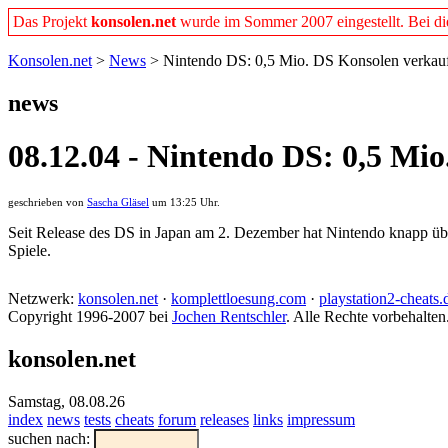
Das Projekt
konsolen.net
wurde im Sommer 2007 eingestellt. Bei dies
Konsolen.net
>
News
> Nintendo DS: 0,5 Mio. DS Konsolen verkauf
news
08.12.04 - Nintendo DS: 0,5 Mi
geschrieben von
Sascha Gläsel
um 13:25 Uhr.
Seit Release des DS in Japan am 2. Dezember hat Nintendo knapp üb
Spiele.
Netzwerk:
konsolen.net
·
komplettloesung.com
·
playstation2-cheats.
Copyright 1996-2007 bei
Jochen Rentschler
. Alle Rechte vorbehalten
konsolen.net
Samstag, 08.08.26
index
news
tests
cheats
forum
releases
links
impressum
suchen nach: