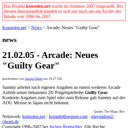
Das Projekt
konsolen.net
wurde im Sommer 2007 eingestellt. Bei
diesem Internetauftritt handelt es sich nur noch um ein Archiv der
Inhalte von 1996 bis 2007.
Konsolen.net
>
News
> Arcade: Neues "Guilty Gear"
news
21.02.05 - Arcade: Neues
"Guilty Gear"
geschrieben von
Sascha Gläsel
um 14:27 Uhr.
Sammy arbeitet nach eigenen Angaben an einem weiteren Arcade
Auftritt seiner bekannten 2D Prügelspielreihe
Guilty Gear
.
Konkrete Angaben zum Spiel oder zum Release gab Sammy auf der
AOU Messse in Japan nicht bekannt.
Quelle: The Magic Box
Netzwerk:
konsolen.net
·
komplettloesung.com
·
playstation2-
cheats.de
Copyright 1996-2007 bei
Jochen Rentschler
. Alle Rechte