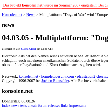
Das Projekt
konsolen.net
wurde im Sommer 2007 eingestellt. Bei dies
Konsolen.net
>
News
> Multiplattform: "Dogs of War" wird "Europe
news
04.03.05 - Multiplattform: "Do
geschrieben von
Sascha Gläsel
um 12:35 Uhr.
Electronic Arts hat den Namen seines neuesten
Medal of Honor
Able
schlagt ihr euch mit einem amerikanischen Soldaten durch überwiegen
ob es auf der PlayStation2 und Xbox Onlinematches geben wird.
Netzwerk:
konsolen.net
·
komplettloesung.com
·
playstation2-cheats.
Copyright 1996-2007 bei
Jochen Rentschler
. Alle Rechte vorbehalten
konsolen.net
Donnerstag, 06.08.26
index
news
tests
cheats
forum
releases
links
impressum