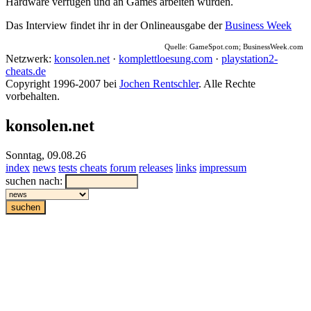
Hardware verfügen und an Games arbeiten würden.
Das Interview findet ihr in der Onlineausgabe der
Business Week
Quelle: GameSpot.com; BusinessWeek.com
Netzwerk:
konsolen.net
·
komplettloesung.com
·
playstation2-
cheats.de
Copyright 1996-2007 bei
Jochen Rentschler
. Alle Rechte
vorbehalten.
konsolen.net
Sonntag, 09.08.26
index
news
tests
cheats
forum
releases
links
impressum
suchen nach: