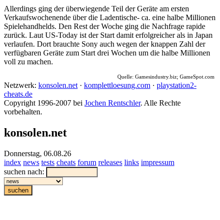
Allerdings ging der überwiegende Teil der Geräte am ersten
Verkaufswochenende über die Ladentische- ca. eine halbe Millionen
Spielehandhelds. Den Rest der Woche ging die Nachfrage rapide
zurück. Laut US-Today ist der Start damit erfolgreicher als in Japan
verlaufen. Dort brauchte Sony auch wegen der knappen Zahl der
verfügbaren Geräte zum Start drei Wochen um die halbe Millionen
voll zu machen.
Quelle: Gamesindustry.biz; GameSpot.com
Netzwerk:
konsolen.net
·
komplettloesung.com
·
playstation2-
cheats.de
Copyright 1996-2007 bei
Jochen Rentschler
. Alle Rechte
vorbehalten.
konsolen.net
Donnerstag, 06.08.26
index
news
tests
cheats
forum
releases
links
impressum
suchen nach: