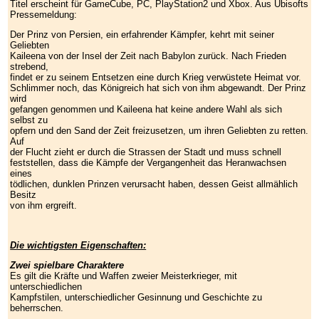
Titel erscheint für GameCube, PC, PlayStation2 und Xbox. Aus Ubisofts
Pressemeldung:
Der Prinz von Persien, ein erfahrender Kämpfer, kehrt mit seiner
Geliebten
Kaileena von der Insel der Zeit nach Babylon zurück. Nach Frieden
strebend,
findet er zu seinem Entsetzen eine durch Krieg verwüstete Heimat vor.
Schlimmer noch, das Königreich hat sich von ihm abgewandt. Der Prinz
wird
gefangen genommen und Kaileena hat keine andere Wahl als sich
selbst zu
opfern und den Sand der Zeit freizusetzen, um ihren Geliebten zu retten.
Auf
der Flucht zieht er durch die Strassen der Stadt und muss schnell
feststellen, dass die Kämpfe der Vergangenheit das Heranwachsen
eines
tödlichen, dunklen Prinzen verursacht haben, dessen Geist allmählich
Besitz
von ihm ergreift.
Die wichtigsten Eigenschaften:
Zwei spielbare Charaktere
Es gilt die Kräfte und Waffen zweier Meisterkrieger, mit
unterschiedlichen
Kampfstilen, unterschiedlicher Gesinnung und Geschichte zu
beherrschen.