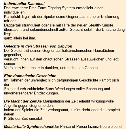
Individueller Kampfstil
Das erweiterte Free-Form-Fighting-System ermöglicht einen
individuellen
Kampfstil: Egal, ob der Spieler seine Gegner aus sicherer Entfernung
mit der
Daggertail stranguliert oder sie mit Hilfe der neuen Stealth-Künste
überrascht und sekundenschnell außer Gefecht setzt - die Entscheidung
liegt
ganz allein bei ihm.
Gefechte in den Strassen von Babylon
Der Spieler tritt seinen Gegner auf halsbrecherischen Hausdächern
gegenüber,
versucht ihnen auf den chaotischen Strassen auszuweichen und legt
seinen
Verfolgern Hinterhalte in dunklen, unterirdischen Gängen.
Eine dramatische Geschichte
Im Rahmen der unvergleichlich tiefgründigen Geschichte kämpft sich
der
Spieler durch zahlreiche Story-Wendungen voller Spannung und
unvorhersehbarer Entdeckungen.
Die Macht der Zeit
Die Manipulation der Zeit erlaubt wirkungsvolle
Angriffe gegen Gegnerhorden,
indem der Spieler die Zeit verlangsamt, zurückdreht oder die komplett
neuen
Kräfte der Zeit einsetzt.
Meisterhafte Spielmechanik
Der Prince of Persia-Lizenz treu bleibend,