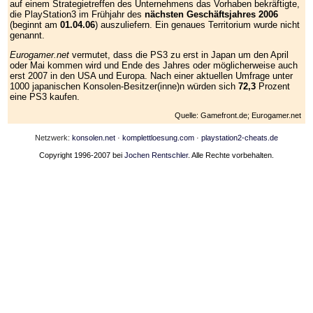
auf einem Strategietreffen des Unternehmens das Vorhaben bekräftigte,
die PlayStation3 im Frühjahr des
nächsten Geschäftsjahres 2006
(beginnt am
01.04.06
) auszuliefern. Ein genaues Territorium wurde nicht
genannt.
Eurogamer.net
vermutet, dass die PS3 zu erst in Japan um den April
oder Mai kommen wird und Ende des Jahres oder möglicherweise auch
erst 2007 in den USA und Europa. Nach einer aktuellen Umfrage unter
1000 japanischen Konsolen-Besitzer(inne)n würden sich
72,3
Prozent
eine PS3 kaufen.
Quelle: Gamefront.de; Eurogamer.net
Netzwerk:
konsolen.net
·
komplettloesung.com
·
playstation2-cheats.de
Copyright 1996-2007 bei
Jochen Rentschler
. Alle Rechte vorbehalten.