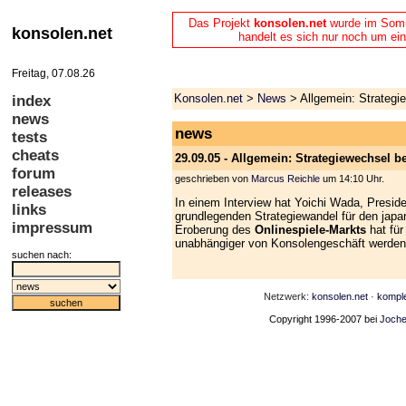
Das Projekt
konsolen.net
wurde im Somme
konsolen.net
handelt es sich nur noch um ein
Freitag, 07.08.26
Konsolen.net
>
News
> Allgemein: Strategi
index
news
news
tests
cheats
29.09.05 - Allgemein: Strategiewechsel b
forum
geschrieben von
Marcus Reichle
um 14:10 Uhr.
releases
In einem Interview hat Yoichi Wada, Presid
links
grundlegenden Strategiewandel für den japa
impressum
Eroberung des
Onlinespiele-Markts
hat für
unabhängiger von Konsolengeschäft werden
suchen nach:
Netzwerk:
konsolen.net
·
kompl
Copyright 1996-2007 bei
Joche