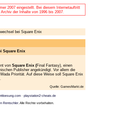
r 2007 eingestellt. Bei diesem Internetauftritt
 Archiv der Inhalte von 1996 bis 2007.
ewechsel bei Square Enix
ei Square Enix
ent von
Square Enix (
Final Fantasy), einen
nischen Publisher angekündigt. Vor allem die
 Wada Priorität. Auf diese Weise soll Square Enix
.
Quelle: GamesMarkt.de
ettloesung.com
·
playstation2-cheats.de
n Rentschler
. Alle Rechte vorbehalten.