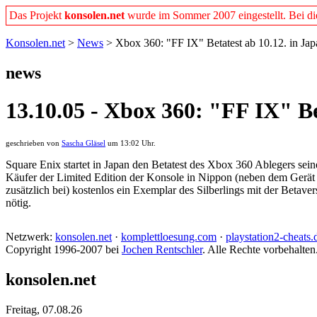
Das Projekt
konsolen.net
wurde im Sommer 2007 eingestellt. Bei dies
Konsolen.net
>
News
> Xbox 360: "FF IX" Betatest ab 10.12. in Jap
news
13.10.05 - Xbox 360: "FF IX" Be
geschrieben von
Sascha Gläsel
um 13:02 Uhr.
Square Enix startet in Japan den Betatest des Xbox 360 Ablegers sein
Käufer der Limited Edition der Konsole in Nippon (neben dem Gerät
zusätzlich bei) kostenlos ein Exemplar des Silberlings mit der Beta
nötig.
Netzwerk:
konsolen.net
·
komplettloesung.com
·
playstation2-cheats.
Copyright 1996-2007 bei
Jochen Rentschler
. Alle Rechte vorbehalten
konsolen.net
Freitag, 07.08.26