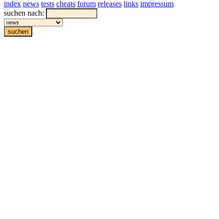
index
news
tests
cheats
forum
releases
links
impressum
suchen nach: