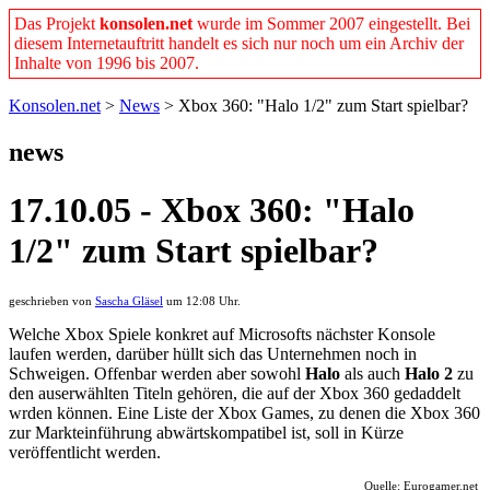
Das Projekt
konsolen.net
wurde im Sommer 2007 eingestellt. Bei
diesem Internetauftritt handelt es sich nur noch um ein Archiv der
Inhalte von 1996 bis 2007.
Konsolen.net
>
News
> Xbox 360: "Halo 1/2" zum Start spielbar?
news
17.10.05 - Xbox 360: "Halo
1/2" zum Start spielbar?
geschrieben von
Sascha Gläsel
um 12:08 Uhr.
Welche Xbox Spiele konkret auf Microsofts nächster Konsole
laufen werden, darüber hüllt sich das Unternehmen noch in
Schweigen. Offenbar werden aber sowohl
Halo
als auch
Halo 2
zu
den auserwählten Titeln gehören, die auf der Xbox 360 gedaddelt
wrden können. Eine Liste der Xbox Games, zu denen die Xbox 360
zur Markteinführung abwärtskompatibel ist, soll in Kürze
veröffentlicht werden.
Quelle: Eurogamer.net