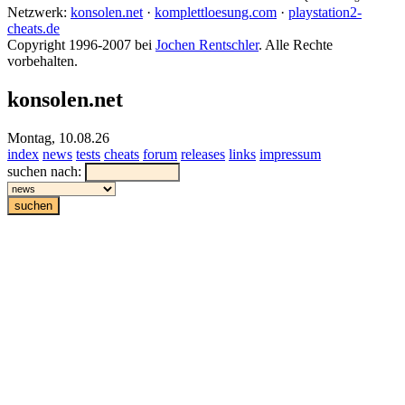
Netzwerk:
konsolen.net
·
komplettloesung.com
·
playstation2-
cheats.de
Copyright 1996-2007 bei
Jochen Rentschler
. Alle Rechte
vorbehalten.
konsolen.net
Montag, 10.08.26
index
news
tests
cheats
forum
releases
links
impressum
suchen nach: