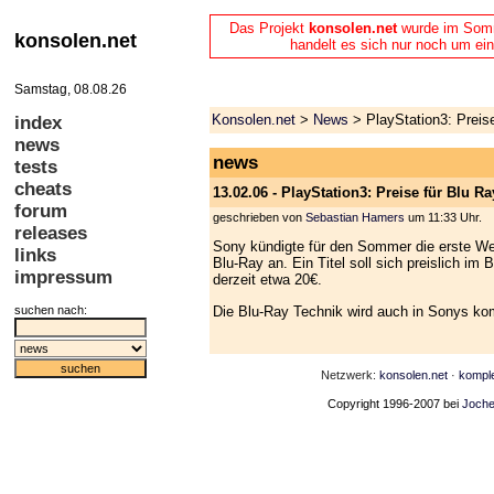
Das Projekt
konsolen.net
wurde im Somme
konsolen.net
handelt es sich nur noch um ein
Samstag, 08.08.26
Konsolen.net
>
News
> PlayStation3: Preise
index
news
news
tests
cheats
13.02.06 - PlayStation3: Preise für Blu R
forum
geschrieben von
Sebastian Hamers
um 11:33 Uhr.
releases
Sony kündigte für den Sommer die erste We
links
Blu-Ray an. Ein Titel soll sich preislich i
impressum
derzeit etwa 20€.
Die Blu-Ray Technik wird auch in Sonys k
suchen nach:
Netzwerk:
konsolen.net
·
kompl
Copyright 1996-2007 bei
Joche