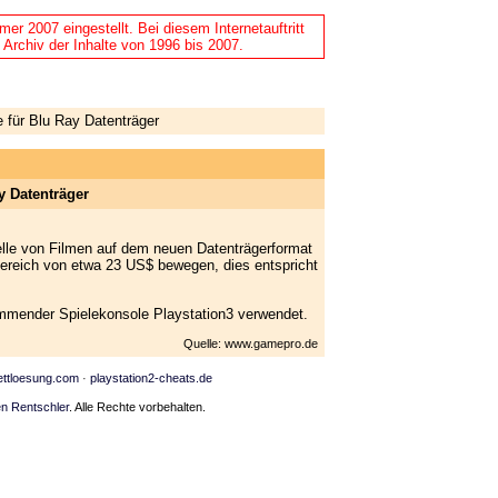
r 2007 eingestellt. Bei diesem Internetauftritt
 Archiv der Inhalte von 1996 bis 2007.
 für Blu Ray Datenträger
ay Datenträger
lle von Filmen auf dem neuen Datenträgerformat
m Bereich von etwa 23 US$ bewegen, dies entspricht
ommender Spielekonsole Playstation3 verwendet.
Quelle: www.gamepro.de
ettloesung.com
·
playstation2-cheats.de
n Rentschler
. Alle Rechte vorbehalten.