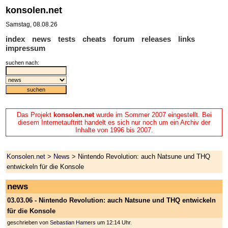
konsolen.net
Samstag, 08.08.26
index
news
tests
cheats
forum
releases
links
impressum
suchen nach:
Das Projekt
konsolen.net
wurde im Sommer 2007 eingestellt. Bei
diesem Internetauftritt handelt es sich nur noch um ein Archiv der
Inhalte von 1996 bis 2007.
Konsolen.net
>
News
> Nintendo Revolution: auch Natsune und THQ
entwickeln für die Konsole
news
03.03.06 - Nintendo Revolution: auch Natsune und THQ entwickeln
für die Konsole
geschrieben von
Sebastian Hamers
um 12:14 Uhr.