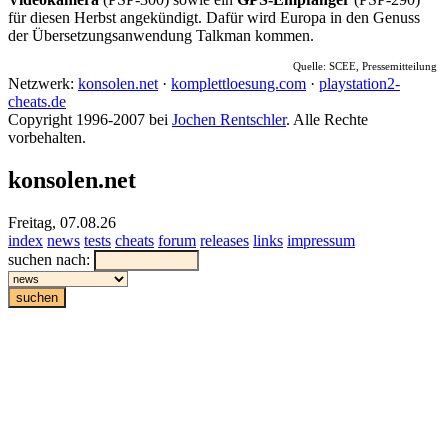
für diesen Herbst angekündigt. Dafür wird Europa in den Genuss
der Übersetzungsanwendung Talkman kommen.
Quelle: SCEE, Pressemitteilung
Netzwerk:
konsolen.net
·
komplettloesung.com
·
playstation2-
cheats.de
Copyright 1996-2007 bei
Jochen Rentschler
. Alle Rechte
vorbehalten.
konsolen.net
Freitag, 07.08.26
index
news
tests
cheats
forum
releases
links
impressum
suchen nach: