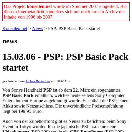
Das Projekt
konsolen.net
wurde im Sommer 2007 eingestellt. Bei
diesem Internetauftritt handelt es sich nur noch um ein Archiv der
Inhalte von 1996 bis 2007.
Konsolen.net
>
News
> PSP: PSP Basic Pack startet
news
15.03.06 - PSP: PSP Basic Pack
startet
geschrieben von
Jochen Rentschler
um 10:48 Uhr.
Von Sonys Handheld
PSP
ist ab dem 22. März ein sogenanntes
PSP Basic Pack
erhältlich, welches heute seitens Sony Computer
Entertainment Europe angekündigt wurde. Es enthält die PSP, einen
Akku sowie Netzanschluss. Die unverbindliche Preisempfehlung
liegt bei 199,95 Euro.
Auch von der Zubehörfront gibt es Neues zu berichten: beim Sony-
Event in Tokyo wurden für die japanische PSP u.a. eine neue
Videokamera
(PSP-300) sowie ein
GPS-Empfänger
(PSP-290)