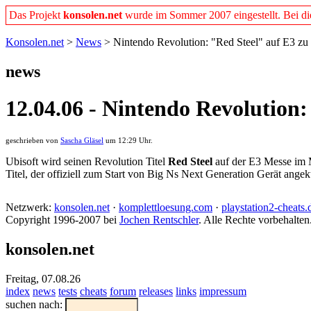
Das Projekt
konsolen.net
wurde im Sommer 2007 eingestellt. Bei dies
Konsolen.net
>
News
> Nintendo Revolution: "Red Steel" auf E3 z
news
12.04.06 - Nintendo Revolution
geschrieben von
Sascha Gläsel
um 12:29 Uhr.
Ubisoft wird seinen Revolution Titel
Red Steel
auf der E3 Messe im M
Titel, der offiziell zum Start von Big Ns Next Generation Gerät ange
Netzwerk:
konsolen.net
·
komplettloesung.com
·
playstation2-cheats.
Copyright 1996-2007 bei
Jochen Rentschler
. Alle Rechte vorbehalten
konsolen.net
Freitag, 07.08.26
index
news
tests
cheats
forum
releases
links
impressum
suchen nach: