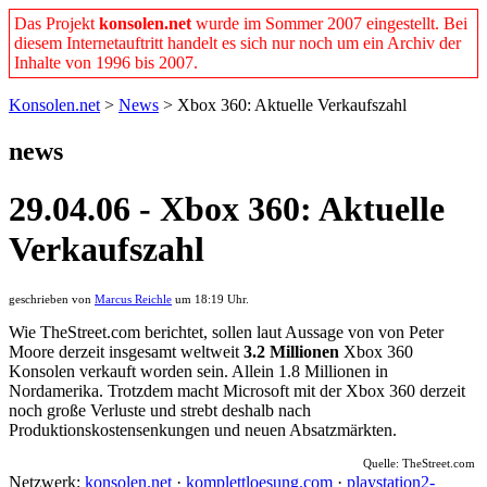
Das Projekt
konsolen.net
wurde im Sommer 2007 eingestellt. Bei
diesem Internetauftritt handelt es sich nur noch um ein Archiv der
Inhalte von 1996 bis 2007.
Konsolen.net
>
News
> Xbox 360: Aktuelle Verkaufszahl
news
29.04.06 - Xbox 360: Aktuelle
Verkaufszahl
geschrieben von
Marcus Reichle
um 18:19 Uhr.
Wie TheStreet.com berichtet, sollen laut Aussage von von Peter
Moore derzeit insgesamt weltweit
3.2 Millionen
Xbox 360
Konsolen verkauft worden sein. Allein 1.8 Millionen in
Nordamerika. Trotzdem macht Microsoft mit der Xbox 360 derzeit
noch große Verluste und strebt deshalb nach
Produktionskostensenkungen und neuen Absatzmärkten.
Quelle: TheStreet.com
Netzwerk:
konsolen.net
·
komplettloesung.com
·
playstation2-