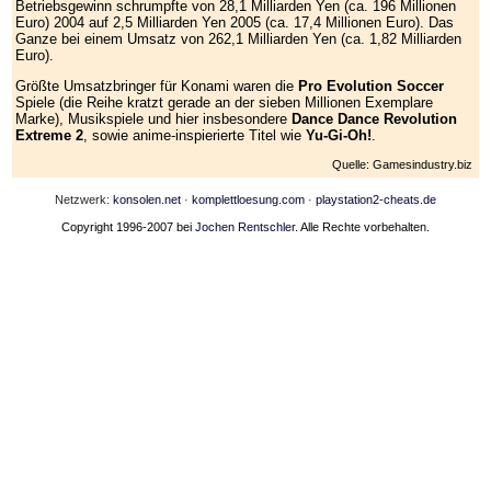
Betriebsgewinn schrumpfte von 28,1 Milliarden Yen (ca. 196 Millionen
Euro) 2004 auf 2,5 Milliarden Yen 2005 (ca. 17,4 Millionen Euro). Das
Ganze bei einem Umsatz von 262,1 Milliarden Yen (ca. 1,82 Milliarden
Euro).
Größte Umsatzbringer für Konami waren die
Pro Evolution Soccer
Spiele (die Reihe kratzt gerade an der sieben Millionen Exemplare
Marke), Musikspiele und hier insbesondere
Dance Dance Revolution
Extreme 2
, sowie anime-inspierierte Titel wie
Yu-Gi-Oh!
.
Quelle: Gamesindustry.biz
Netzwerk:
konsolen.net
·
komplettloesung.com
·
playstation2-cheats.de
Copyright 1996-2007 bei
Jochen Rentschler
. Alle Rechte vorbehalten.