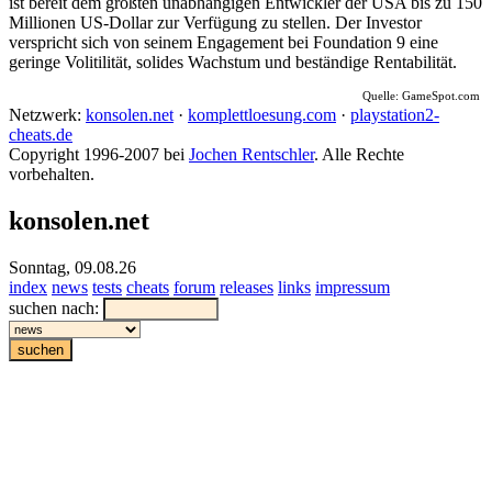
ist bereit dem größten unabhängigen Entwickler der USA bis zu 150
Millionen US-Dollar zur Verfügung zu stellen. Der Investor
verspricht sich von seinem Engagement bei Foundation 9 eine
geringe Volitilität, solides Wachstum und beständige Rentabilität.
Quelle: GameSpot.com
Netzwerk:
konsolen.net
·
komplettloesung.com
·
playstation2-
cheats.de
Copyright 1996-2007 bei
Jochen Rentschler
. Alle Rechte
vorbehalten.
konsolen.net
Sonntag, 09.08.26
index
news
tests
cheats
forum
releases
links
impressum
suchen nach: