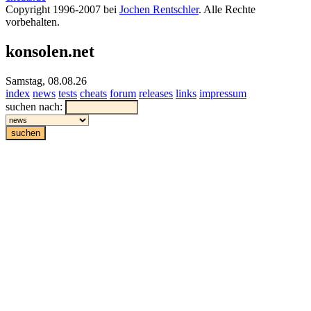
Copyright 1996-2007 bei
Jochen Rentschler
. Alle Rechte
vorbehalten.
konsolen.net
Samstag, 08.08.26
index
news
tests
cheats
forum
releases
links
impressum
suchen nach: