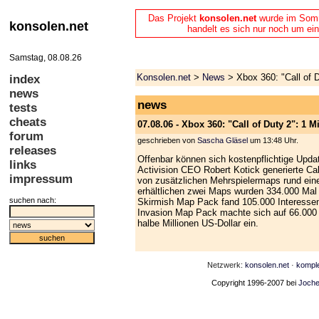
Das Projekt
konsolen.net
wurde im Somme
konsolen.net
handelt es sich nur noch um ein
Samstag, 08.08.26
Konsolen.net
>
News
> Xbox 360: "Call of 
index
news
news
tests
cheats
07.08.06 - Xbox 360: "Call of Duty 2": 1
forum
geschrieben von
Sascha Gläsel
um 13:48 Uhr.
releases
Offenbar können sich kostenpflichtige Upda
links
Activision CEO Robert Kotick generierte Cal
impressum
von zusätzlichen Mehrspielermaps rund eine
erhältlichen zwei Maps wurden 334.000 Mal 
suchen nach:
Skirmish Map Pack fand 105.000 Interessen
Invasion Map Pack machte sich auf 66.000 
halbe Millionen US-Dollar ein.
Netzwerk:
konsolen.net
·
kompl
Copyright 1996-2007 bei
Joche