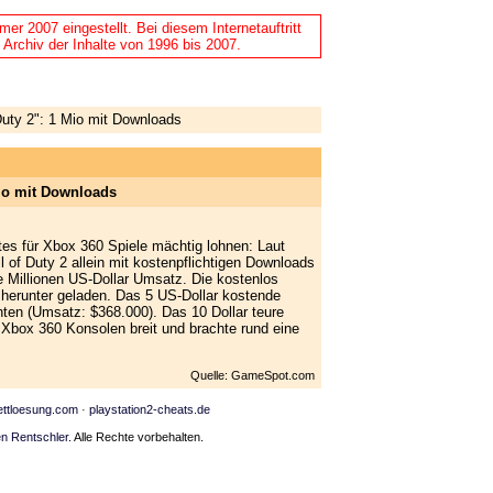
r 2007 eingestellt. Bei diesem Internetauftritt
 Archiv der Inhalte von 1996 bis 2007.
Duty 2": 1 Mio mit Downloads
 Mio mit Downloads
tes für Xbox 360 Spiele mächtig lohnen: Laut
l of Duty 2 allein mit kostenpflichtigen Downloads
 Millionen US-Dollar Umsatz. Die kostenlos
herunter geladen. Das 5 US-Dollar kostende
ten (Umsatz: $368.000). Das 10 Dollar teure
Xbox 360 Konsolen breit und brachte rund eine
Quelle: GameSpot.com
ettloesung.com
·
playstation2-cheats.de
n Rentschler
. Alle Rechte vorbehalten.