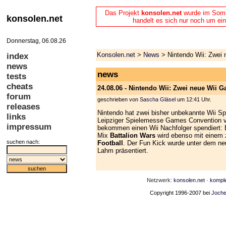
Das Projekt
konsolen.net
wurde im Somme
konsolen.net
handelt es sich nur noch um ein
Donnerstag, 06.08.26
Konsolen.net
>
News
> Nintendo Wii: Zwei 
index
news
news
tests
cheats
24.08.06 - Nintendo Wii: Zwei neue Wii G
forum
geschrieben von
Sascha Gläsel
um 12:41 Uhr.
releases
Nintendo hat zwei bisher unbekannte Wii Sp
links
Leipziger Spielemesse Games Convention v
impressum
bekommen einen Wii Nachfolger spendiert: B
Mix
Battalion Wars
wird ebenso mit einem z
suchen nach:
Football
. Der Fun Kick wurde unter dem 
Lahm präsentiert.
Netzwerk:
konsolen.net
·
kompl
Copyright 1996-2007 bei
Joche