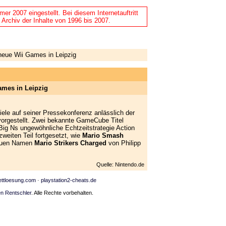
r 2007 eingestellt. Bei diesem Internetauftritt
 Archiv der Inhalte von 1996 bis 2007.
neue Wii Games in Leipzig
ames in Leipzig
iele auf seiner Pressekonferenz anlässlich der
orgestellt. Zwei bekannte GameCube Titel
ig Ns ungewöhnliche Echtzeitstrategie Action
weiten Teil fortgesetzt, wie
Mario Smash
neuen Namen
Mario Strikers Charged
von Philipp
Quelle: Nintendo.de
ettloesung.com
·
playstation2-cheats.de
n Rentschler
. Alle Rechte vorbehalten.