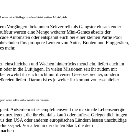
keine reine Staffage, sondern bietet weitere Mini-Spiele.
em Vorgängern bekannten Zeitvertreib als Gangster einsackender
uffeur warten eine Menge weiterer Mini-Games abseits der
cade Automaten oder entspannt euch bei einer kleinen Partie Pool
Fahrschulen fürs proppere Lenken von Autos, Booten und Fluggeräten,
les mehr.
len einschleichen und Wachen hinterrücks meucheln, liefert euch im
oder in die Luft jagen. In vielen Missionen seit ihr zudem mit
ei erwehrt ihr euch nicht nur diverser Gesetzesbrecher, sondern
ereien liefert. Darum ist es je weiter ihr kommt von essentieller
egend ohne selbst aktiv werden zu müssen.
rapiert. Außerdem ist es empfehlenswert die maximale Lebensenergie
zulegen, die ihr ebenfalls kauft oder auflest. Gelegentlich tragen
t aus den USA oder anderen europäischen Ländern lassen unschuldige
ücksspiel. Vor allem in der dritten Stadt, die dem
 machen.