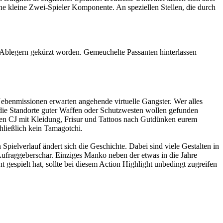
ne kleine Zwei-Spieler Komponente. An speziellen Stellen, die durch
 Ablegern gekürzt worden. Gemeuchelte Passanten hinterlassen
benmissionen erwarten angehende virtuelle Gangster. Wer alles
r die Standorte guter Waffen oder Schutzwesten wollen gefunden
ren CJ mit Kleidung, Frisur und Tattoos nach Gutdünken eurem
hließlich kein Tamagotchi.
pielverlauf ändert sich die Geschichte. Dabei sind viele Gestalten in
Aufraggeberschar. Einziges Manko neben der etwas in die Jahre
gespielt hat, sollte bei diesem Action Highlight unbedingt zugreifen