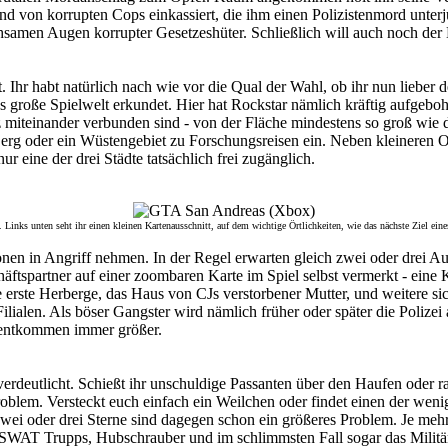
 von korrupten Cops einkassiert, die ihm einen Polizistenmord unterjub
samen Augen korrupter Gesetzeshüter. Schließlich will auch noch der
Ihr habt natürlich nach wie vor die Qual der Wahl, ob ihr nun lieber d
 große Spielwelt erkundet. Hier hat Rockstar nämlich kräftig aufgebohr
tz miteinander verbunden sind - von der Fläche mindestens so groß wi
Berg oder ein Wüstengebiet zu Forschungsreisen ein. Neben kleineren Or
ur eine der drei Städte tatsächlich frei zugänglich.
inks unten seht ihr einen kleinen Kartenausschnitt, auf dem wichtige Örtlichkeiten, wie das nächste Ziel eine
ssionen in Angriff nehmen. In der Regel erwarten gleich zwei oder drei
äftspartner auf einer zoombaren Karte im Spiel selbst vermerkt - eine 
e erste Herberge, das Haus von CJs verstorbener Mutter, und weitere si
Filialen. Als böser Gangster wird nämlich früher oder später die Poli
 entkommen immer größer.
verdeutlicht. Schießt ihr unschuldige Passanten über den Haufen oder ra
roblem. Versteckt euch einfach ein Weilchen oder findet einen der weni
i oder drei Sterne sind dagegen schon ein größeres Problem. Je mehr 
SWAT Trupps, Hubschrauber und im schlimmsten Fall sogar das Militär