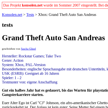
Das Projekt
konsolen.net
wurde im Sommer 2007 eingestellt. Bei dies
Konsolen.net
>
Tests
> Xbox: Grand Theft Auto San Andreas
tests
Grand Theft Auto San Andreas
geschrieben von
Sascha Gläsel
Hersteller: Rockstar Games; Take Two
Genre: Action
System: Xbox, PAL-Version
Besonderheiten: englische Sprachausgabe mit deutschen Untertiteln, l
USK (ESRB): Geeignet ab 16 Jahren
Spieler: 1 - 2
Testmuster von: eigene Anschaffung
Gut ein halbes Jahr hat es gedauert, bis das Warten für playsta
Gangsterkarriere starten.
Euer Alter Ego ist Carl "CJ" Johnson, ein afro-amerikanischer Ghetto
zurückgekehrt ist. Der Anlass ist kein guter: Seine Mutter fiel ein