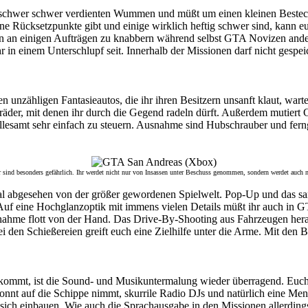
re schwer schwer verdienten Wummen und müßt um einen kleinen Bestechu
ine Rücksetzpunkte gibt und einige wirklich heftig schwer sind, kann 
an einigen Aufträgen zu knabbern während selbst GTA Novizen andere l
hr in einem Unterschlupf seit. Innerhalb der Missionen darf nicht gesp
 unzähligen Fantasieautos, die ihr ihren Besitzern unsanft klaut, war
der, mit denen ihr durch die Gegend radeln dürft. Außerdem mutiert 
 allesamt sehr einfach zu steuern. Ausnahme sind Hubschrauber und fern
er sind besonders gefährlich. Ihr werdet nicht nur von Insassen unter Beschuss genommen, sondern werdet auch
al abgesehen von der größer gewordenen Spielwelt. Pop-Up und das san
Auf eine Hochglanzoptik mit immens vielen Details müßt ihr auch in GTA
nahme flott von der Hand. Das Drive-By-Shooting aus Fahrzeugen herau
 den Schießereien greift euch eine Zielhilfe unter die Arme. Mit den 
kommt, ist die Sound- und Musikuntermalung wieder überragend. Euch 
nnt auf die Schippe nimmt, skurrile Radio DJs und natürlich eine Men
sich einbauen. Wie auch die Sprachausgabe in den Missionen allerdings l