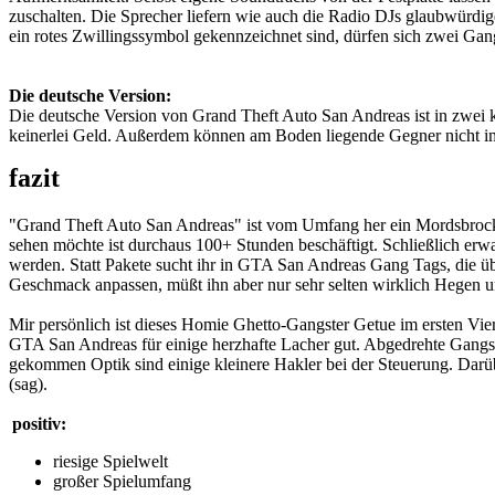
zuschalten. Die Sprecher liefern wie auch die Radio DJs glaubwürdig
ein rotes Zwillingssymbol gekennzeichnet sind, dürfen sich zwei Gan
Die deutsche Version:
Die deutsche Version von Grand Theft Auto San Andreas ist in zwei
keinerlei Geld. Außerdem können am Boden liegende Gegner nicht i
fazit
"Grand Theft Auto San Andreas" ist vom Umfang her ein Mordsbrocke
sehen möchte ist durchaus 100+ Stunden beschäftigt. Schließlich erwa
werden. Statt Pakete sucht ihr in GTA San Andreas Gang Tags, die ü
Geschmack anpassen, müßt ihn aber nur sehr selten wirklich Hegen un
Mir persönlich ist dieses Homie Ghetto-Gangster Getue im ersten Vier
GTA San Andreas für einige herzhafte Lacher gut. Abgedrehte Gangste
gekommen Optik sind einige kleinere Hakler bei der Steuerung. Darübe
(sag).
positiv:
riesige Spielwelt
großer Spielumfang