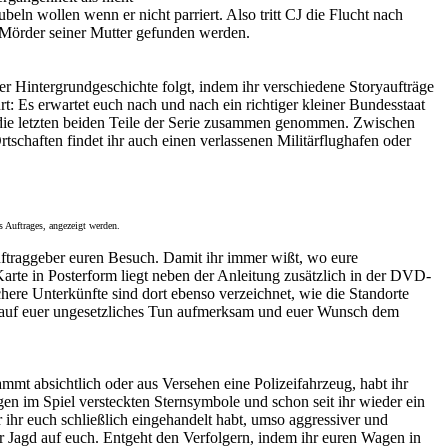
eln wollen wenn er nicht parriert. Also tritt CJ die Flucht nach
 Mörder seiner Mutter gefunden werden.
er Hintergrundgeschichte folgt, indem ihr verschiedene Storyaufträge
t: Es erwartet euch nach und nach ein richtiger kleiner Bundesstaat
e die letzten beiden Teile der Serie zusammen genommen. Zwischen
tschaften findet ihr auch einen verlassenen Militärflughafen oder
s Auftrages, angezeigt werden.
 Auftraggeber euren Besuch. Damit ihr immer wißt, wo eure
Karte in Posterform liegt neben der Anleitung zusätzlich in der DVD-
chere Unterkünfte sind dort ebenso verzeichnet, wie die Standorte
zei auf euer ungesetzliches Tun aufmerksam und euer Wunsch dem
mmt absichtlich oder aus Versehen eine Polizeifahrzeug, habt ihr
gen im Spiel versteckten Sternsymbole und schon seit ihr wieder ein
ihr euch schließlich eingehandelt habt, umso aggressiver und
 Jagd auf euch. Entgeht den Verfolgern, indem ihr euren Wagen in