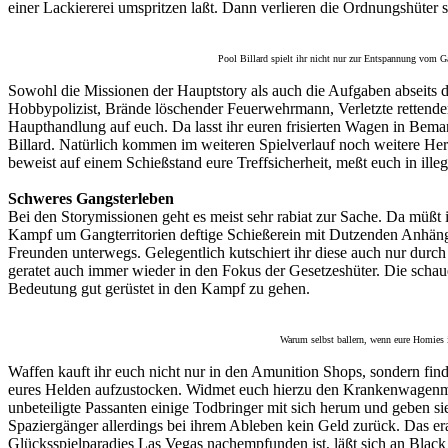
einer Lackiererei umspritzen laßt. Dann verlieren die Ordnungshüter so
Pool Billard spielt ihr nicht nur zur Entspannung vom Ga
Sowohl die Missionen der Hauptstory als auch die Aufgaben abseits 
Hobbypolizist, Brände löschender Feuerwehrmann, Verletzte rettend
Haupthandlung auf euch. Da lasst ihr euren frisierten Wagen in Bema
Billard. Natürlich kommen im weiteren Spielverlauf noch weitere Her
beweist auf einem Schießstand eure Treffsicherheit, meßt euch in illeg
Schweres Gangsterleben
Bei den Storymissionen geht es meist sehr rabiat zur Sache. Da müßt 
Kampf um Gangterritorien deftige Schießerein mit Dutzenden Anhängern
Freunden unterwegs. Gelegentlich kutschiert ihr diese auch nur durch
geratet auch immer wieder in den Fokus der Gesetzeshüter. Die schauen 
Bedeutung gut gerüstet in den Kampf zu gehen.
Warum selbst ballern, wenn eure Homies i
Waffen kauft ihr euch nicht nur in den Amunition Shops, sondern fin
eures Helden aufzustocken. Widmet euch hierzu den Krankenwagenmissi
unbeteiligte Passanten einige Todbringer mit sich herum und geben 
Spaziergänger allerdings bei ihrem Ableben kein Geld zurück. Das erar
Glücksspielparadies Las Vegas nachempfunden ist, läßt sich an Blac