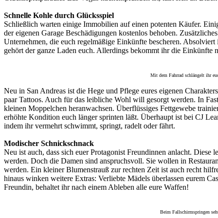
Schnelle Kohle durch Glücksspiel
Schließlich warten einige Immobilien auf einen potenten Käufer. Ein
der eigenen Garage Beschädigungen kostenlos behoben. Zusätzliches K
Unternehmen, die euch regelmäßige Einkünfte bescheren. Absolviert ih
gehört der ganze Laden euch. Allerdings bekommt ihr die Einkünfte n
Mit dem Fahrrad schlängelt ihr eu
Neu in San Andreas ist die Hege und Pflege eures eigenen Charakters.
paar Tattoos. Auch für das leibliche Wohl will gesorgt werden. In Fa
kleinen Moppelchen heranwachsen. Überflüssiges Fettgewebe trainiert 
erhöhte Kondition euch länger sprinten läßt. Überhaupt ist bei CJ Le
indem ihr vermehrt schwimmt, springt, radelt oder fährt.
Modischer Schnickschnack
Neu ist auch, dass sich euer Protagonist Freundinnen anlacht. Diese 
werden. Doch die Damen sind anspruchsvoll. Sie wollen in Restaurant
werden. Ein kleiner Blumenstrauß zur rechten Zeit ist auch recht hil
hinaus winken weitere Extras: Verliebte Mädels überlassen eurem Casa
Freundin, behaltet ihr nach einem Ableben alle eure Waffen!
Beim Fallschirmspringen seht 