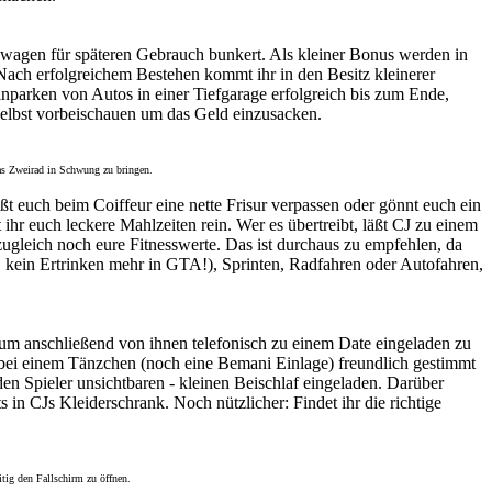
gswagen für späteren Gebrauch bunkert. Als kleiner Bonus werden in
 Nach erfolgreichem Bestehen kommt ihr in den Besitz kleinerer
inparken von Autos in einer Tiefgarage erfolgreich bis zum Ende,
selbst vorbeischauen um das Geld einzusacken.
das Zweirad in Schwung zu bringen.
ßt euch beim Coiffeur eine nette Frisur verpassen oder gönnt euch ein
ihr euch leckere Mahlzeiten rein. Wer es übertreibt, läßt CJ zu einem
zugleich noch eure Fitnesswerte. Das ist durchaus zu empfehlen, da
a, kein Ertrinken mehr in GTA!), Sprinten, Radfahren oder Autofahren,
f um anschließend von ihnen telefonisch zu einem Date eingeladen zu
s bei einem Tänzchen (noch eine Bemani Einlage) freundlich gestimmt
den Spieler unsichtbaren - kleinen Beischlaf eingeladen. Darüber
in CJs Kleiderschrank. Noch nützlicher: Findet ihr die richtige
itig den Fallschirm zu öffnen.