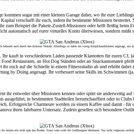
ige kommen sogar mit einer kleinen Garage daher, wo ihr eure Lieblin
apital verschafft ihr euch, indem ihr bestimmte Missionen bestreitet.
r zum Beispiel die Pakete-Zustell-Missionen oder helft fleißig beim E
icht automatisch auf eurer virtuelles Konto überwiesen, sondern müßt 
ch behende auch durch den dicksten Verkehr. Allerdings ist dabei ein wenig Knöpfchendrückerei angesagt, um 
 Ihr kauft in verschiedenen Läden passende Klamotten für euren CJ, la
st Food Restaurants, an Hot Dog Ständen oder an Snackautomaten pfeift 
ihr euch auf die Schnelle in einem Fitnessstudio ab und erhöht dabei 
arning by Doing angesagt. Ihr verbessert seine Skills im Schwimmen (j
lernt ihr entweder über Missionen kennen oder spürt sie anderweitig au
s ausgeführt, in bestimmten Stadtteilen herumchauffiert oder in Club
freich. Erfolgreiche Charmeure werden zu einem Kaffee und damit - für 
nova ihren fahrbaren Untersatz. Zudem gesellen sich besondere Outfits 
ihr immer erst recht spät den Boden. Sonst wäre wohl die Grafikengine überlastet. Nur nicht vergessen rechtze