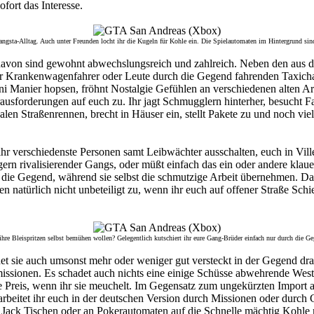
fort das Interesse.
ngsta-Alltag. Auch unter Freunden locht ihr die Kugeln für Kohle ein. Die Spielautomaten im Hintergrund sind 
davon sind gewohnt abwechslungsreich und zahlreich. Neben den aus d
er Krankenwagenfahrer oder Leute durch die Gegend fahrenden Taxicha
ni Manier hopsen, fröhnt Nostalgie Gefühlen an verschiedenen alten Ar
ausforderungen auf euch zu. Ihr jagt Schmugglern hinterher, besucht 
alen Straßenrennen, brecht in Häuser ein, stellt Pakete zu und noch vie
ihr verschiedenste Personen samt Leibwächter ausschalten, euch in Vil
 rivalisierender Gangs, oder müßt einfach das ein oder andere klauen 
 die Gegend, während sie selbst die schmutzige Arbeit übernehmen. Dab
natürlich nicht unbeteiligt zu, wenn ihr euch auf offener Straße Schieß
hre Bleispritzen selbst bemühen wollen? Gelegentlich kutschiert ihr eure Gang-Brüder einfach nur durch die G
det sie auch umsonst mehr oder weniger gut versteckt in der Gegend d
onen. Es schadet auch nichts eine einige Schüsse abwehrende Weste um
sie Preis, wenn ihr sie meuchelt. Im Gegensatz zum ungekürzten Impor
beitet ihr euch in der deutschen Version durch Missionen oder durch Gl
k Jack Tischen oder an Pokerautomaten auf die Schnelle mächtig Kohle