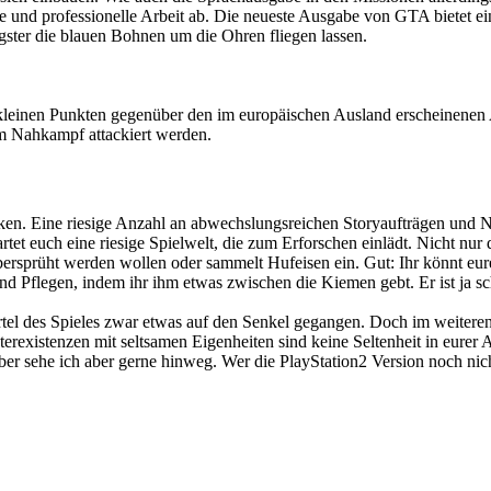
e und professionelle Arbeit ab. Die neueste Ausgabe von GTA bietet ei
gster die blauen Bohnen um die Ohren fliegen lassen.
 kleinen Punkten gegenüber den im europäischen Ausland erscheinenen
m Nahkampf attackiert werden.
n. Eine riesige Anzahl an abwechslungsreichen Storyaufträgen und Ne
rtet euch eine riesige Spielwelt, die zum Erforschen einlädt. Nicht nu
bersprüht werden wollen oder sammelt Hufeisen ein. Gut: Ihr könnt eu
d Pflegen, indem ihr ihm etwas zwischen die Kiemen gebt. Er ist ja sc
tel des Spieles zwar etwas auf den Senkel gegangen. Doch im weiteren S
rexistenzen mit seltsamen Eigenheiten sind keine Seltenheit in eurer 
r sehe ich aber gerne hinweg. Wer die PlayStation2 Version noch nicht 