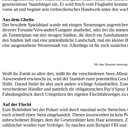
gesetzestreuer Staatsbürger ein. Er wird frisch vom Flughafen kommend
vorne an und beginnt sein verbrecherisches Handwerk unter den wach
Aus dem Ghetto
Der bewährte Spielablauf wurde mit einigen Neuerungen angereichert. 
diverser Freunde/Verwandter/Gangster abarbeitet, oder frei die immens
als Tummelplatz mit drei riesigen Städten, die durch ein Autobahnne
den Städten lädt mal eine prärieähnliche Landschaft, mal ein kleiner 
eine ausgestorbene Westernstadt vor. Allerdings ist für euch zunächst n
Mit dem Motorrad unterwegs. L
Wollt ihr Zutritt zu allen drei, müßt ihr die verschiedenen Story-Mi
Anwesenheit erwünscht ist, wird der Standort eurer potentiellen Gesch
Hülle. Darauf findet ihr aber auch andere wichtige Anlaufstellen. Eur
verschiedener Händler und natürlich die obligatorischen Pay'n'Spray 
Fahndungsdruck durch Umspritzen des eigenen Fluchtfahrzeuges zu
Auf der Flucht
Eure Beliebtheit bei der Polizei wird durch maximal sechs Sternchen 
euch schnell einen Stern eingehandelt. Diesen loszuwerden ist kein P
unbescholtener Bürger, dem die Gesetzeshüter kein Haar krümmen. Zwe
zahlreicher werden eure Verfolger. So machen zum Beispiel FBI und 