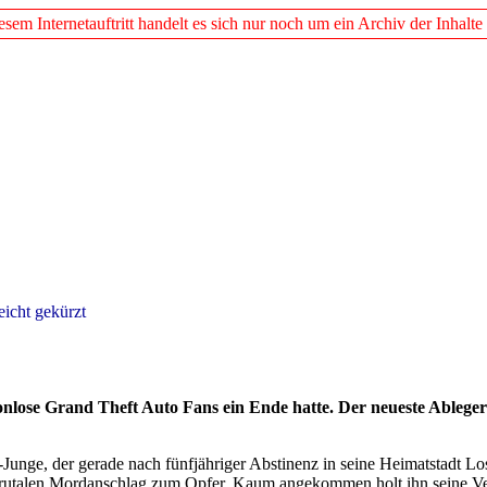
em Internetauftritt handelt es sich nur noch um ein Archiv der Inhalte
eicht gekürzt
tionlose Grand Theft Auto Fans ein Ende hatte. Der neueste Ableger
-Junge, der gerade nach fünfjähriger Abstinenz in seine Heimatstadt L
em brutalen Mordanschlag zum Opfer. Kaum angekommen holt ihn seine Ve