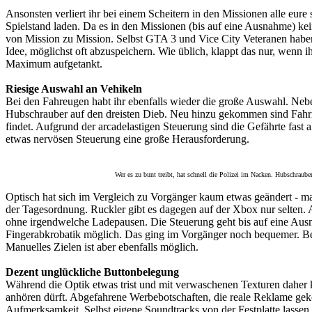
Ansonsten verliert ihr bei einem Scheitern in den Missionen alle eu
Spielstand laden. Da es in den Missionen (bis auf eine Ausnahme) ke
von Mission zu Mission. Selbst GTA 3 und Vice City Veteranen haben 
Idee, möglichst oft abzuspeichern. Wie üblich, klappt das nur, wenn i
Maximum aufgetankt.
Riesige Auswahl an Vehikeln
Bei den Fahreugen habt ihr ebenfalls wieder die große Auswahl. Neben
Hubschrauber auf den dreisten Dieb. Neu hinzu gekommen sind Fahrrä
findet. Aufgrund der arcadelastigen Steuerung sind die Gefährte fast
etwas nervösen Steuerung eine große Herausforderung.
Wer es zu bunt treibt, hat schnell die Polizei im Nacken. Hubschraub
Optisch hat sich im Vergleich zu Vorgänger kaum etwas geändert - m
der Tagesordnung. Ruckler gibt es dagegen auf der Xbox nur selten. 
ohne irgendwelche Ladepausen. Die Steuerung geht bis auf eine Aus
Fingerabkrobatik möglich. Das ging im Vorgänger noch bequemer. Bei
Manuelles Zielen ist aber ebenfalls möglich.
Dezent unglückliche Buttonbelegung
Während die Optik etwas trist und mit verwaschenen Texturen daher 
anhören dürft. Abgefahrene Werbebotschaften, die reale Reklame geko
Aufmerksamkeit. Selbst eigene Soundtracks von der Festplatte lassen 