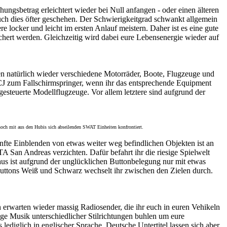
ngsbetrag erleichtert wieder bei Null anfangen - oder einen älteren
euch dies öfter geschehen. Der Schwierigkeitgrad schwankt allgemein
ocker und leicht im ersten Anlauf meistern. Daher ist es eine gute
eichert werden. Gleichzeitig wird dabei eure Lebensenergie wieder auf
ten natürlich wieder verschiedene Motorräder, Boote, Flugzeuge und
CJ zum Fallschirmspringer, wenn ihr das entsprechende Equipment
gesteuerte Modellflugzeuge. Vor allem letztere sind aufgrund der
 noch mit aus den Hubis sich abseilenden SWAT Einheiten konfrontiert.
fte Einblenden von etwas weiter weg befindlichen Objekten ist an
 San Andreas verzichten. Dafür befahrt ihr die riesige Spielwelt
s ist aufgrund der unglücklichen Buttonbelegung nur mit etwas
Buttons Weiß und Schwarz wechselt ihr zwischen den Zielen durch.
erwarten wieder massig Radiosender, die ihr euch in euren Vehikeln
ge Musik unterschiedlicher Stilrichtungen buhlen um eure
ediglich in englischer Sprache. Deutsche Untertitel lassen sich aber