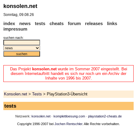
konsolen.net
Sonntag, 09.08.26
index
news
tests
cheats
forum
releases
links
impressum
suchen nach:
Das Projekt
konsolen.net
wurde im Sommer 2007 eingestellt. Bei
diesem Internetauftritt handelt es sich nur noch um ein Archiv der
Inhalte von 1996 bis 2007.
Konsolen.net
>
Tests
> PlayStation3-Übersicht
tests
Netzwerk:
konsolen.net
·
komplettloesung.com
·
playstation2-cheats.de
Copyright 1996-2007 bei
Jochen Rentschler
. Alle Rechte vorbehalten.