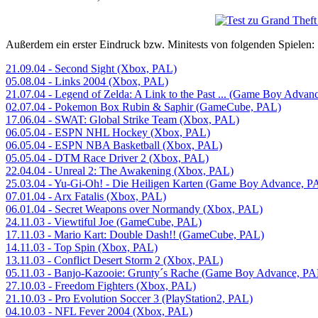
Außerdem ein erster Eindruck bzw. Minitests von folgenden Spielen:
21.09.04 - Second Sight (Xbox, PAL)
05.08.04 - Links 2004 (Xbox, PAL)
21.07.04 - Legend of Zelda: A Link to the Past ... (Game Boy Advan
02.07.04 - Pokemon Box Rubin & Saphir (GameCube, PAL)
17.06.04 - SWAT: Global Strike Team (Xbox, PAL)
06.05.04 - ESPN NHL Hockey (Xbox, PAL)
06.05.04 - ESPN NBA Basketball (Xbox, PAL)
05.05.04 - DTM Race Driver 2 (Xbox, PAL)
22.04.04 - Unreal 2: The Awakening (Xbox, PAL)
25.03.04 - Yu-Gi-Oh! - Die Heiligen Karten (Game Boy Advance, P
07.01.04 - Arx Fatalis (Xbox, PAL)
06.01.04 - Secret Weapons over Normandy (Xbox, PAL)
24.11.03 - Viewtiful Joe (GameCube, PAL)
17.11.03 - Mario Kart: Double Dash!! (GameCube, PAL)
14.11.03 - Top Spin (Xbox, PAL)
13.11.03 - Conflict Desert Storm 2 (Xbox, PAL)
05.11.03 - Banjo-Kazooie: Grunty´s Rache (Game Boy Advance, PA
27.10.03 - Freedom Fighters (Xbox, PAL)
21.10.03 - Pro Evolution Soccer 3 (PlayStation2, PAL)
04.10.03 - NFL Fever 2004 (Xbox, PAL)