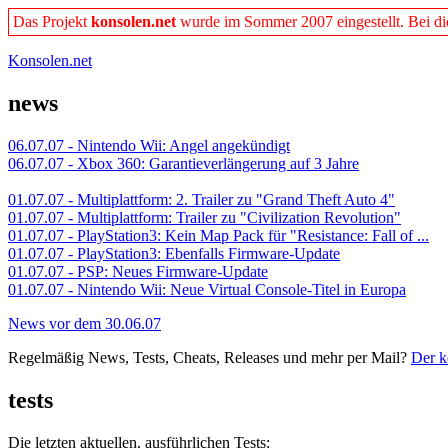
Das Projekt
konsolen.net
wurde im Sommer 2007 eingestellt. Bei dies
Konsolen.net
news
06.07.07 - Nintendo Wii: Angel angekündigt
06.07.07 - Xbox 360: Garantieverlängerung auf 3 Jahre
01.07.07 - Multiplattform: 2. Trailer zu "Grand Theft Auto 4"
01.07.07 - Multiplattform: Trailer zu "Civilization Revolution"
01.07.07 - PlayStation3: Kein Map Pack für "Resistance: Fall of ...
01.07.07 - PlayStation3: Ebenfalls Firmware-Update
01.07.07 - PSP: Neues Firmware-Update
01.07.07 - Nintendo Wii: Neue Virtual Console-Titel in Europa
News vor dem 30.06.07
Regelmäßig News, Tests, Cheats, Releases und mehr per Mail?
Der k
tests
Die letzten aktuellen, ausführlichen Tests: