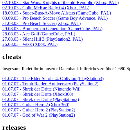
02.10.03 - Star Wars: Knights of the old Republic (Xbox, PAL)
02.10.03 - Colin McRae Rally 04 (Xbox, PAL)
18.09.03 - Super-Bust-A-Move Allstars (GameCube, PAL)
03.09.03 - Pro Beach Soccer (Game Boy Advance, PAL)
31.08.03 - Pro Beach Soccer (Xbox, PAL)
29.08.03 - Bomberman Generation (GameCube, PAL)
28.08.03 - Ace Golf (GameCube, PAL)
27.08.03 - Silent Hill 3 (PlayStation2, PAL)
26.08.03 - Vexx (Xbox, PAL)
cheats
Insgesamt findet Ihr in unserer Datenbank hilfreiches zu über 1.680 Sp
01.07.07 - The Elder Scrolls 4: Oblivion (PlayStation3)
01.07.07 - Tomb Raider: Anniversary (PlayStation2)
01.07.07 - Shrek der Dritte (Nintendo Wii)
01.07.07 - Shrek der Dritte (Xbox360)
01.07.07 - Shrek der Dritte (PlayStation2)
01.07.07 - Guitar Hero 2 (Xbox360)
01.07.07 - Guitar Hero 2 (PlayStation2)
01.07.07 - God of War 2 (PlayStation2)
releases