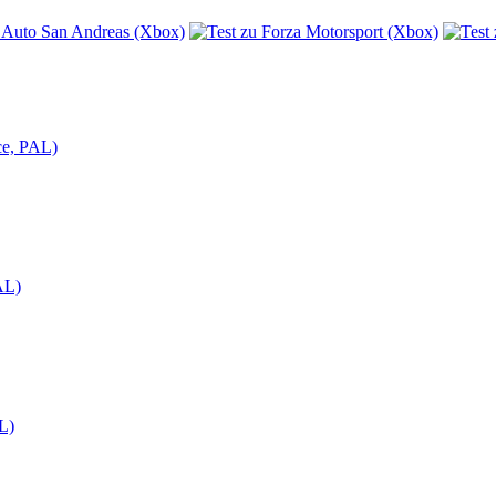
ce, PAL)
AL)
L)